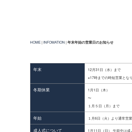
HOME
|
INFOMATION
|
年末年始の営業日のお知らせ
年末
12月31日（水）まで
※17時までの時短営業とな
冬期休業
1月1日（木）
〜
１月５日（月）まで
年始
１月6日（火）より通常営
成人式について
1月11日（日）
午前中は成